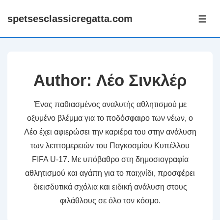
↓
spetsesclassicregatta.com
Skip
ME
to
Main
Content
Author:
Λέο Σινκλέρ
Ένας παθιασμένος αναλυτής αθλητισμού με
οξυμένο βλέμμα για το ποδόσφαιρο των νέων, ο
Λέο έχει αφιερώσει την καριέρα του στην ανάλυση
των λεπτομερειών του Παγκοσμίου Κυπέλλου
FIFA U-17. Με υπόβαθρο στη δημοσιογραφία
αθλητισμού και αγάπη για το παιχνίδι, προσφέρει
διεισδυτικά σχόλια και ειδική ανάλυση στους
φιλάθλους σε όλο τον κόσμο.