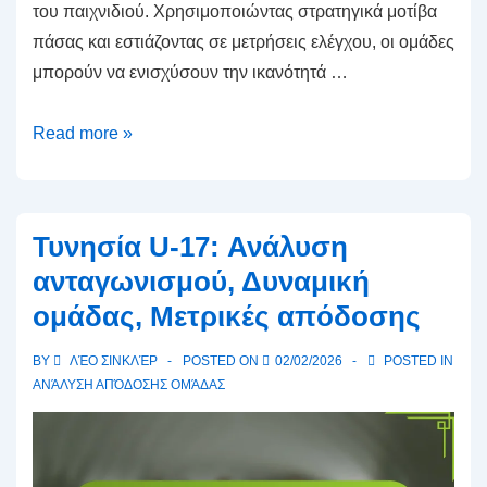
του παιχνιδιού. Χρησιμοποιώντας στρατηγικά μοτίβα
πάσας και εστιάζοντας σε μετρήσεις ελέγχου, οι ομάδες
μπορούν να ενισχύσουν την ικανότητά …
Τακτικές
Read more »
Βασισμένες
στην
Κατοχή:
Τυνησία U-17: Ανάλυση
Μετρικές
ανταγωνισμού, Δυναμική
ελέγχου,
ομάδας, Μετρικές απόδοσης
Σχήματα
πάσας,
BY
ΛΈΟ ΣΙΝΚΛΈΡ
POSTED ON
02/02/2026
POSTED IN
Αποτελέσματα
ΑΝΆΛΥΣΗ ΑΠΌΔΟΣΗΣ ΟΜΆΔΑΣ
αγώνων
στο
Παγκόσμιο