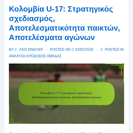
εμπειρίας,
Κολομβία U-17: Στρατηγικός
Ρόλοι
σχεδιασμός,
ηγεσίας,
Αποτελεσματικότητα παικτών,
Απόδοση
Αποτελέσματα αγώνων
στο
Παγκόσμιο
BY
ΛΈΟ ΣΙΝΚΛΈΡ
POSTED ON
03/02/2026
POSTED IN
Κύπελλο
ΑΝΆΛΥΣΗ ΑΠΌΔΟΣΗΣ ΟΜΆΔΑΣ
FIFA
U-
17
2023