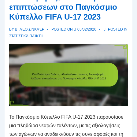
επιπτώσεων στο Παγκόσμιο
διανομής
στο
Κύπελλο FIFA U-17 2023
Παγκόσμιο
BY
ΛΈΟ ΣΙΝΚΛΈΡ
POSTED ON
05/02/2026
POSTED IN
Κύπελλο
ΣΤΑΤΙΣΤΙΚΆ ΠΑΊΚΤΗ
FIFA
U-
17
2023
Το Παγκόσμιο Κύπελλο FIFA U-17 2023 παρουσίασε
μια πληθώρα νεαρών ταλέντων, με τις αξιολογήσεις
των αγώνων να αναδεικνύουν τις συνεισφορές και τη