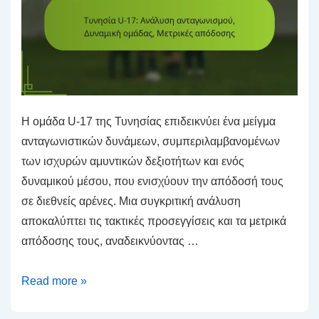
Κύπελλο
FIFA
U-
17
2023
Η ομάδα U-17 της Τυνησίας επιδεικνύει ένα μείγμα
ανταγωνιστικών δυνάμεων, συμπεριλαμβανομένων
των ισχυρών αμυντικών δεξιοτήτων και ενός
δυναμικού μέσου, που ενισχύουν την απόδοσή τους
σε διεθνείς αρένες. Μια συγκριτική ανάλυση
αποκαλύπτει τις τακτικές προσεγγίσεις και τα μετρικά
απόδοσης τους, αναδεικνύοντας …
Τυνησία
Read more »
U-