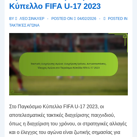
Παγκόσμιο
Κύπελλο FIFA U-17 2023
Κύπελλο
BY
ΛΈΟ ΣΙΝΚΛΈΡ
POSTED ON
04/02/2026
POSTED IN
FIFA
ΤΑΚΤΙΚΈΣ ΑΓΏΝΑ
U-
17
2023
Στο Παγκόσμιο Κύπελλο FIFA U-17 2023, οι
αποτελεσματικές τακτικές διαχείρισης παιχνιδιού,
όπως η διαχείριση του χρόνου, οι στρατηγικές αλλαγές
και ο έλεγχος του αγώνα είναι ζωτικής σημασίας για