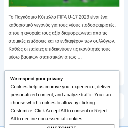
Το Παγκόσμιο Κύπελλο FIFA U-17 2023 είναι ένα
καθοριστικό γεγονός για τους νέους ποδοσφαιριστές,
όπου η αγοραία τους αξία διαμορφώνεται από τις
ατομικές επιδόσεις και το ενδιαφέρον των συλλόγων.
Καθώς οι παίκτες επιδεικνύουν τις ικανότητές τους
μέσω βασικών στατιστικών όπως …
Μεταφορά
Read more »
We respect your privacy
Υποψηφίων:
Cookies help us improve your experience, deliver
Αξία
personalized content, and analyze traffic. You can
αγοράς,
choose which cookies to allow by clicking
Στατιστικά
Posts
1
2
3
…
5
Next
Customize
. Click
Accept All
to consent or
Reject
απόδοσης,
pagination
All
to decline non-essential cookies.
Ενδιαφέρον