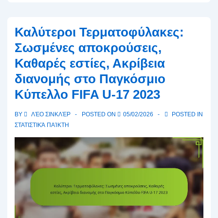
Καλύτεροι Τερματοφύλακες:
Σωσμένες αποκρούσεις,
Καθαρές εστίες, Ακρίβεια
διανομής στο Παγκόσμιο
Κύπελλο FIFA U-17 2023
BY
ΛΈΟ ΣΙΝΚΛΈΡ
POSTED ON
05/02/2026
POSTED IN
ΣΤΑΤΙΣΤΙΚΆ ΠΑΊΚΤΗ