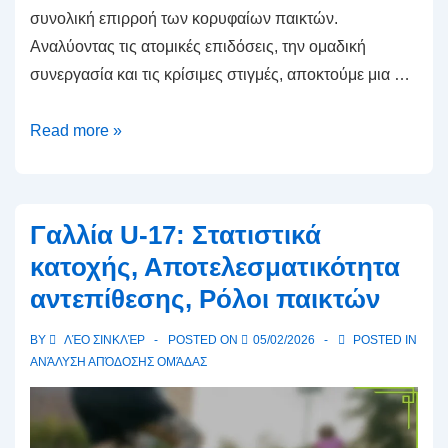
συνολική επιρροή των κορυφαίων παικτών.
Αναλύοντας τις ατομικές επιδόσεις, την ομαδική
συνεργασία και τις κρίσιμες στιγμές, αποκτούμε μια …
Πιο
Read more »
Πολύτιμοι
Παίκτες:
Αξιολογήσεις
Γαλλία U-17: Στατιστικά
αγώνων,
κατοχής, Αποτελεσματικότητα
Συνεισφορές,
αντεπίθεσης, Ρόλοι παικτών
Ανάλυση
επιπτώσεων
BY
ΛΈΟ ΣΙΝΚΛΈΡ
POSTED ON
05/02/2026
POSTED IN
στο
ΑΝΆΛΥΣΗ ΑΠΌΔΟΣΗΣ ΟΜΆΔΑΣ
Παγκόσμιο
Κύπελλο
FIFA