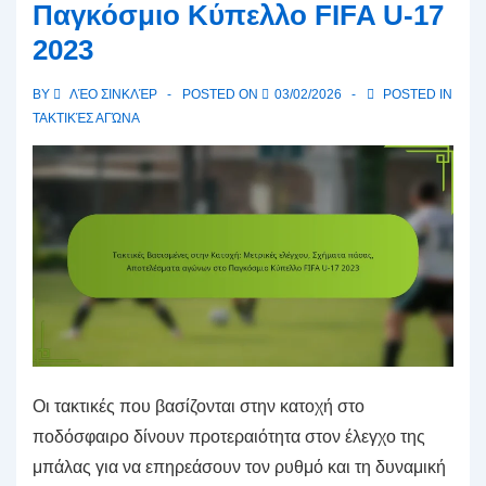
αγώνων
Παγκόσμιο Κύπελλο FIFA U-17
2023
BY
ΛΈΟ ΣΙΝΚΛΈΡ
POSTED ON
03/02/2026
POSTED IN
ΤΑΚΤΙΚΈΣ ΑΓΏΝΑ
Οι τακτικές που βασίζονται στην κατοχή στο
ποδόσφαιρο δίνουν προτεραιότητα στον έλεγχο της
μπάλας για να επηρεάσουν τον ρυθμό και τη δυναμική