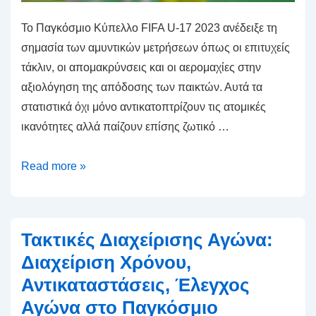
Το Παγκόσμιο Κύπελλο FIFA U-17 2023 ανέδειξε τη
σημασία των αμυντικών μετρήσεων όπως οι επιτυχείς
τάκλιν, οι απομακρύνσεις και οι αερομαχίες στην
αξιολόγηση της απόδοσης των παικτών. Αυτά τα
στατιστικά όχι μόνο αντικατοπτρίζουν τις ατομικές
ικανότητες αλλά παίζουν επίσης ζωτικό …
Αμυντικοί
Read more »
Ηγέτες:
Κερδισμένα
τάκλιν,
Τακτικές Διαχείρισης Αγώνα:
Απομακρύνσεις,
Διαχείριση Χρόνου,
Αεροπορικές
Αντικαταστάσεις, Έλεγχος
μονομαχίες
Αγώνα στο Παγκόσμιο
στο