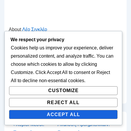
About
Λέο Σινκλέρ
We respect your privacy
Ένας παθιασμένος αναλυτής αθλητισμού με οξυμένο
Cookies help us improve your experience, deliver
βλέμμα για το ποδόσφαιρο των νέων, ο Λέο έχει
personalized content, and analyze traffic. You can
αφιερώσει την καριέρα του στην ανάλυση των
choose which cookies to allow by clicking
λεπτομερειών του Παγκοσμίου Κυπέλλου FIFA U-17.
Customize
. Click
Accept All
to consent or
Reject
Με υπόβαθρο στη δημοσιογραφία αθλητισμού και
All
to decline non-essential cookies.
αγάπη για το παιχνίδι, προσφέρει διεισδυτικά σχόλια
CUSTOMIZE
και ειδική ανάλυση στους φιλάθλους σε όλο τον κόσμο.
REJECT ALL
ACCEPT ALL
Post
Previous
Next
‹ Κύριοι Μέσοι:
Ανάλυση Προημιτελικών: