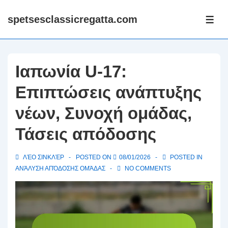
↓
spetsesclassicregatta.com
Skip
ME
to
Main
Content
Ιαπωνία U-17:
Επιπτώσεις ανάπτυξης
νέων, Συνοχή ομάδας,
Τάσεις απόδοσης
ΛΈΟ ΣΙΝΚΛΈΡ
POSTED ON
08/01/2026
POSTED IN
ΑΝΆΛΥΣΗ ΑΠΌΔΟΣΗΣ ΟΜΆΔΑΣ
NO COMMENTS