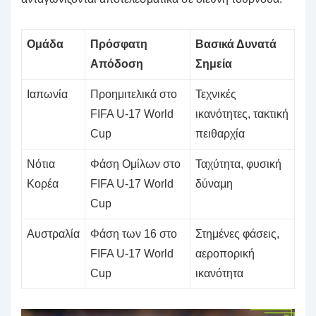
Ομάδα
Πρόσφατη
Βασικά Δυνατά
Απόδοση
Σημεία
Ιαπωνία
Προημιτελικά στο
Τεχνικές
FIFA U-17 World
ικανότητες, τακτική
Cup
πειθαρχία
Νότια
Φάση Ομίλων στο
Ταχύτητα, φυσική
Κορέα
FIFA U-17 World
δύναμη
Cup
Αυστραλία
Φάση των 16 στο
Στημένες φάσεις,
FIFA U-17 World
αεροπορική
Cup
ικανότητα